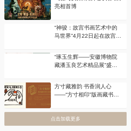
亮相首博
“神骏：故宫书画艺术中的
马世界”4月22日起在故宫文
华殿展出
“琢玉生辉——安徽博物院
藏潘玉良艺术精品展”盛大
开幕！
方寸藏雅韵 书香润人心
——“方寸相印”版画藏书票
艺术展启幕
点击加载更多