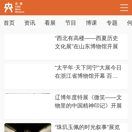
首页
资讯
看展
节目
博课
专题
“西北有高楼——西夏历史
文化展”在山东博物馆开展
下次自动登录
忘记密码
立即注册
登录
“太平年·天下同宁”大展今日
在浙江省博物馆开幕 百馆
使用合作网站账号登录
千件五代十国文物首度集结
辽博年度特展《微笑——文
物里的中国精神印记》开展
“珠玑玉佩的时光叙事”展览