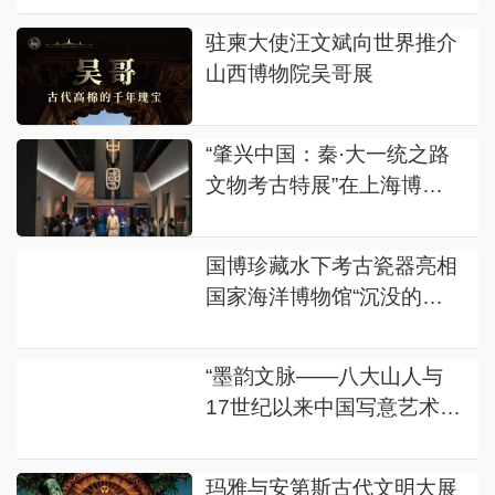
驻柬大使汪文斌向世界推介
山西博物院吴哥展
“肇兴中国：秦·大一统之路
文物考古特展”在上海博物
馆东馆启幕
国博珍藏水下考古瓷器亮相
国家海洋博物馆“沉没的宝
藏”展览
“墨韵文脉——八大山人与
17世纪以来中国写意艺术
展”在中国美术馆举办
玛雅与安第斯古代文明大展