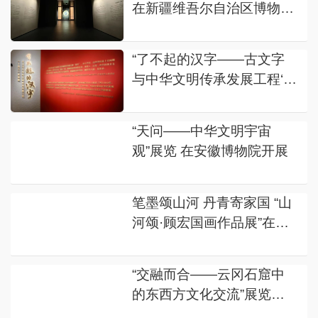
在新疆维吾尔自治区博物馆
亮相
“了不起的汉字——古文字
与中华文明传承发展工程‘十
四五’成果展”在国博展出
“天问——中华文明宇宙
观”展览 在安徽博物院开展
笔墨颂山河 丹青寄家国 “山
河颂·顾宏国画作品展”在澳
门教科文中心启幕
“交融而合——云冈石窟中
的东西方文化交流”展览在
巴黎开幕