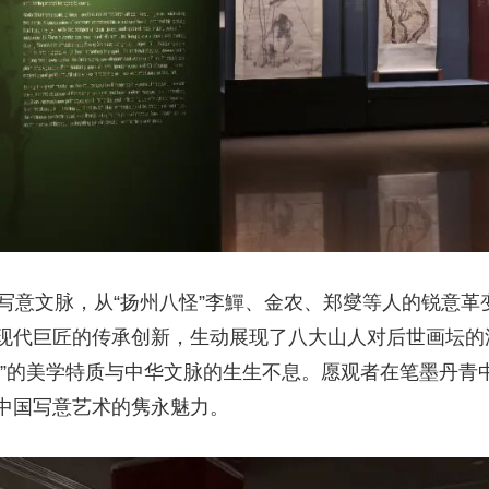
的写意文脉，从“扬州八怪”李鱓、金农、郑燮等人的锐意
现代巨匠的传承创新，生动展现了八大山人对后世画坛的
古”的美学特质与中华文脉的生生不息。愿观者在笔墨丹青
中国写意艺术的隽永魅力。