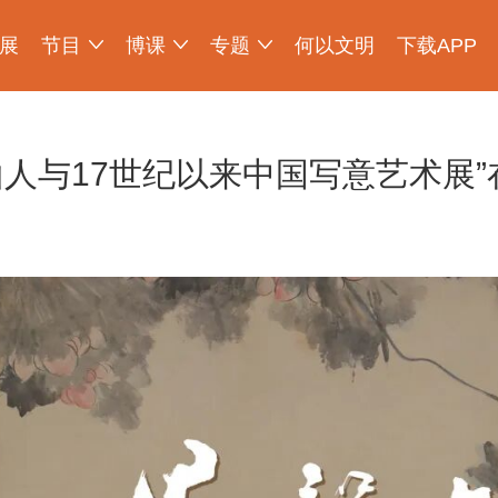
展
节目
博课
专题
何以文明
下载APP
少年博物说
爱上博物馆
探索发现
物现文明
考古公开课
如果国宝会说话
2025央博新春云庙会
国宝发现
国家宝藏
非遗里的中国
国宝讲坛
何以文明大展
山人与17世纪以来中国写意艺术展