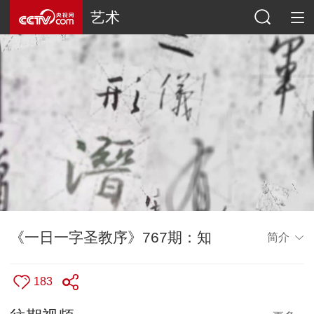
艺术
《一日一字圣教序》767期：知
简介
183