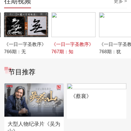
往期视频
更多 >
00:02:46
00:02:35
00:02:40
《一日一字圣教序》
《一日一字圣教序》
《一日一字圣
766期：无
767期：知
768期：犹
节目推荐
《蔡襄》
大型人物纪录片《吴为