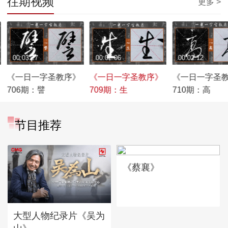
往期视频
更多 >
00:03:27
00:02:06
00:02:12
《一日一字圣教序》
《一日一字圣教序》
《一日一字圣
706期：譬
709期：生
710期：高
节目推荐
《蔡襄》
大型人物纪录片《吴为