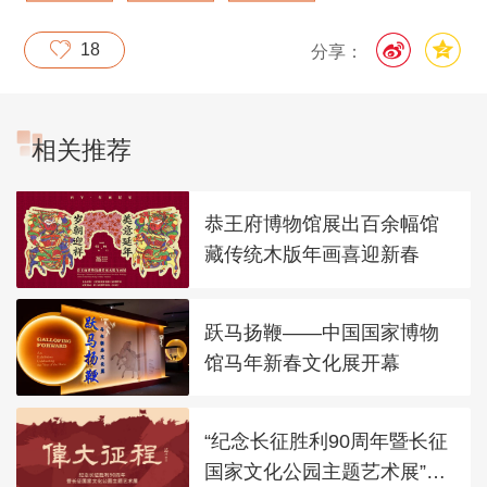
18
分享：
相关推荐
恭王府博物馆展出百余幅馆
藏传统木版年画喜迎新春
跃马扬鞭——中国国家博物
馆马年新春文化展开幕
“纪念长征胜利90周年暨长征
国家文化公园主题艺术展”在