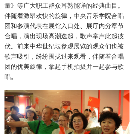
量》等广大职工群众耳熟能详的经典曲目。
伴随着激昂欢快的旋律，中央音乐学院合唱
团和参演代表在展馆入口处、展厅内分章节
合唱，演出现场高潮迭起，歌声掌声此起彼
伏。前来中华世纪坛参观展览的观众们也被
歌声吸引，纷纷围拢过来观看，伴随着合唱
团的优美旋律，拿起手机拍摄并一起参与歌
唱。