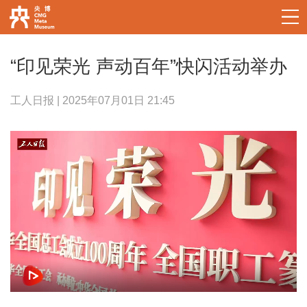
“印见荣光 声动百年”快闪活动举办
工人日报 | 2025年07月01日 21:45