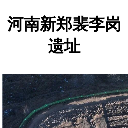
河南新郑裴李岗
遗址