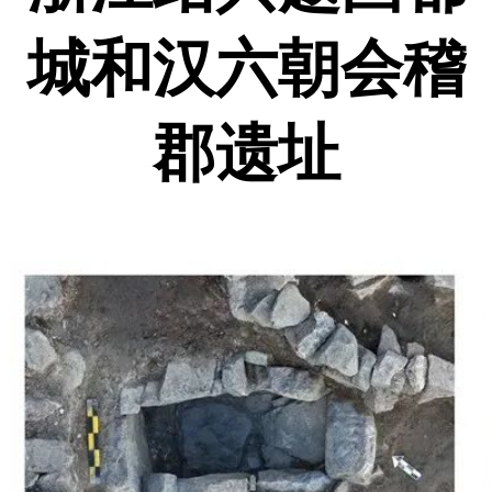
城和汉六朝会稽
郡遗址