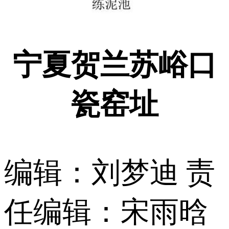
宁夏贺兰苏峪口
瓷窑址
编辑：刘梦迪
责
任编辑：宋雨晗