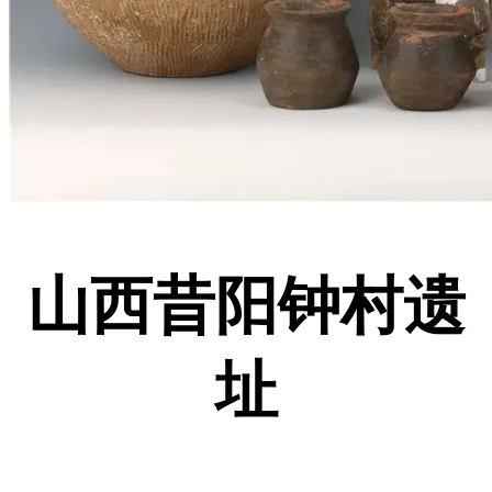
山西昔阳钟村遗
址